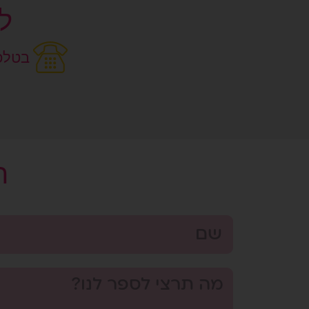
ל
בטלפון:3900
ר