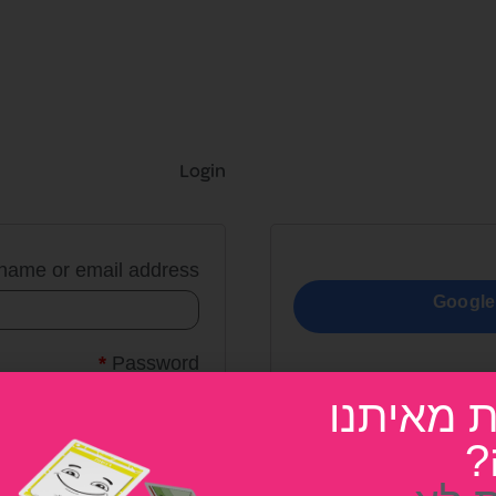
Login
name or email address
Google
*
Password
ת מאיתנו
?
er me
Log in