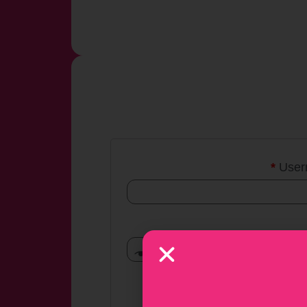
*
User
Rememb