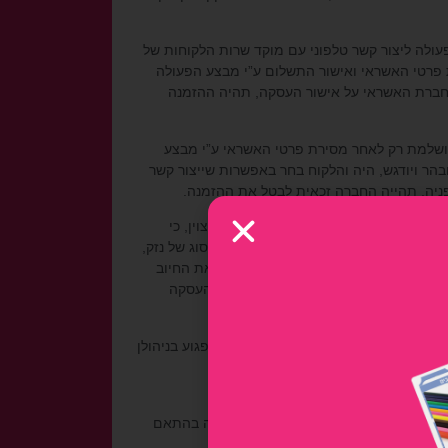
ולה ליצור קשר טלפוני עם מוקד שרות הלקוחות של
 פרטי האשראי ואישור התשלום ע”י מבצע הפעולה
מחברת האשראי על אישור העסקה, תהיה ההזמנה
מושלמת רק לאחר מסירת פרטי האשראי ע”י מבצע
הר ויודגש, היה והלקוח בחר באפשרות שייצור קשר
/או במועד ההזמנה. יובהר שגם אם לא צוין, כי
 טענה ו/או תביעה בעניין זה בגין כל סוג של נזק,
ששילם במידה ואכן שילם לחברה או לבטל את החיוב
לא ניתן לספק אותו – במצבים אלו תבוטל העסקה
ינה לפי כללי ההשתתפות, או המנסים לפגוע בניהולן
המלאי. המשתמש בוחר מוצר ומבצע את הקניה בהתאם