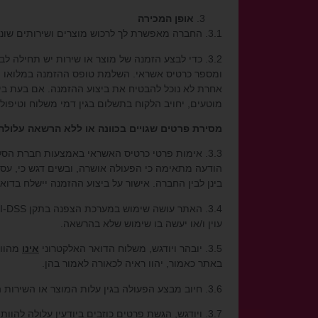
אופן המכירה
3.1. החברה מאפשרת לך לרכוש מוצרים ושירותים שונים באמצעות האתר.
3.2. כדי לבצע הזמנה של מוצר או שירות יש תחילה 
ומספר כרטיס אשראי. השלמת טופס ההזמנה במלואו ת
אחרת לא נוכל להבטיח את ביצוע ההזמנה. אם בעת ביצ
מוטעים, יחויב הלקוח בתשלום בגין דמי משלוח וטיפול
מסירת פרטים שגויים בכוונה או ללא הרשאה עלולה 
3.3. אימות פרטי כרטיס האשראי באמצעות חברת הס
הודעה מתאימה כי הפעולה אושרה, ובשים דגש כי, עס
בינן לבין החברה. אישור על ביצוע ההזמנה יישלח בדואר אלקטרוני בתוך עד 2
עוין ו/או יעשה בו שימוש שלא בהרשאה.
3.5. יובהר ויודגש, משלוח הדואר האלקטרוני
אינו
מהווה
באתר כאמור, יהוו ראיה לכאורה לאמור בהן.
3.6. חיוב מבצע הפעולה בגין עלות המוצר או השירות הנרכש על ידו, יתבצע באמצעות כרטיס האשראי, לאחר ביצוע הפעולה.
3.7. ויודגש, הגשת פרטים כוזבים ביודעין עלולה להו