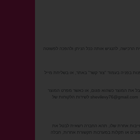
וית הרכישה, להנגיש אותה ככל הניתן ולהפכה לפשוטה
עברו 12 שעות מרגע ביצוע ההזמנה, יכול הלקוח לפנות בפניה בעמוד “צור קשר” באתר, או בשליחת מייל
יבל את המוצר כשהוא פגום, או כאשר מפרט המוצר
shevilevy76@gmail.com
לשירות הלקוחות של
התחייבות אחרת שלו, תהא החברה רשאית לבטל את
לפונים או תקלות במערכות תקשורת אחרות, חבלה