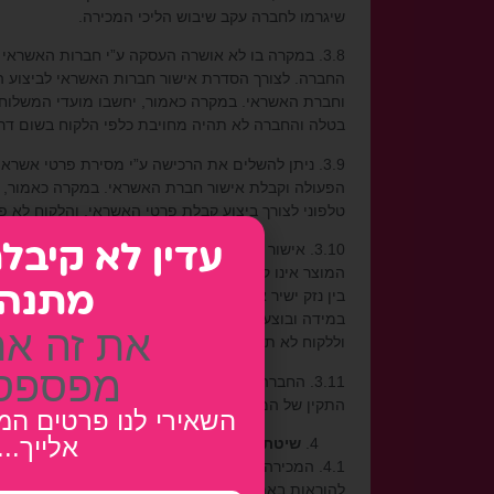
שיגרמו לחברה עקב שיבוש הליכי המכירה.
3.8. במקרה בו לא אושרה העסקה ע”י חברות האשרא
החברה. לצורך הסדרת אישור חברות האשראי לביצוע ה
וחברת האשראי. במקרה כאמור, יחשבו מועדי המשלוח 
בטלה והחברה לא תהיה מחויבת כלפי הלקוח בשום דר
3.9. ניתן להשלים את הרכישה ע”י מסירת פרטי א
הפעולה וקבלת אישור חברת האשראי. במקרה כאמור, מו
טלפוני לצורך ביצוע קבלת פרטי האשראי, והלקוח לא פנה טלפונית ו/או באמצעות ד
3.10. אישור פעולת הרכישה והתחייבות החברה לאס
עדין לא קיבל
המוצר אינו קיים במלאי והמוצר לא הורד מהאתר עד למ
מתנה
בין נזק ישיר או נזק עקיף אשר נגרם ללקוח ו/או לצד 
במידה ובוצע. יש להדגיש ולהבהיר, כי ייתכנו מצבים 
את זה את
וללקוח לא תהא טענה בקשר לכך בכפוף להשבת הסכום 
מפספס
3.11. החברה שומרת לעצמה את הזכות למנוע את ה
התקין של המכירות באתר.
השאירי לנו פרטים המ
אלייך...
שיטת המכירה
4.1. המכירה באתר הינה בשיטת מכירה רגילה לכל 
להוראות באתר.