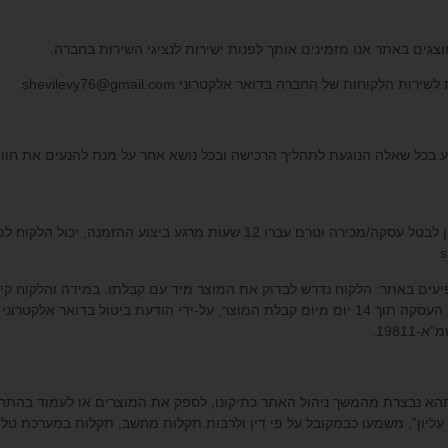
shevilevy76@gmail.com
לסייע בכל שאלה הנוגעת לתהליך הרכישה ובכל נושא אחר על מנת להנעים את חו
7.1. ביטול עסקה/מכירה ע”י לקוח: במידה ולקוח מעוניין לבטל עסקה/מכירה וטרם 
s
פיעים באתר: הלקוח נדרש לבדוק את המוצר מיד עם קבלתו. במידה והלקוח ק
 ביטול בדואר אלקטרוני
1981.
ברה תהא נבצרת מהמשך ניהול האתר כתיקונו, לספק את המוצרים או לעמוד ב
 עליון”, משמעו כבמקובל על פי דין ולרבות תקלות מחשב, תקלות במערכת ט