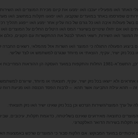
 בעלי האתר ו/או מפעיליו יעכבו ו/או ימנעו את קיום מכירת המוצרים ו/או השירו
ותים שפורסמו באתר במועדים שנקבעו, ו/או יפגעו תקלות במחשוב ו/או מער
ם בשל פעולות איבה ו/או כל גורם של כוח עליון אחר ימנע ו/או ייפגע תהליך ר
ם ו/או אם יחולו שינויים בשיעורי המס ו/או היטלים החלים על המוצרים ו/או
ת המוצר ו/או השירות, רשאי האתר לבטל את ההתקשרות עם הקונים, כולם או
ר סיום ביצוע הפעולה התגלה כי המוצר ו/או השרות אזל מהמלאי, רשאים החברה 
 בכל נזק ישיר, עקיף, הוצאתי או מיוחד שנגרם למשתמש או לצד שלישי.
ו אחראים ולא יישאו בכל נזק ישיר, עקיף, תוצאתי או מיוחד, שייגרם למשתמש ו
זה – תהא עילת התביעה אשר תהא – לרבות הפסד הכנסה ו/או מניעת רווח 
 המוצרים כתוצאה מאירועים שאינם בשליטתה, כדוגמת תקלות, עיכובים, שבי
 תקלות בשירות הדואר האלקטרוני.
ם איכותיים במועד המבוקש. אם הלקוח סבור כי המוצרים שרכש באמצעות האת