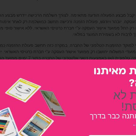
י יקבל מבצע הפעולה הודעה מתאימה. לצורך השלמת הרכישה יידרש מבצע הפע
עסקה. יובהר ויודגש, פעולת הזמנה ורכישה תחשב כמושלמת רק לאחר אימות
רק החל ממועד אישור העסקה ע”י חברת כרטיסי האשראי. ללא אישור סופי 
ך לרבות לא בשמירת המוצר במלאי.
שראי למוקד ההזמנות הטלפוני של החברה. במקרה כזה תחשב פעולת ההזמנה כ
עדי המשלוח יחושבו רק ממועד אישור העסקה ע”י חברת כרטיסי האשראי. יוב
ואר אלקטרוני של החברה בתוך 7 ימים ממועד הפניה, תהייה החברה זכאית לבטל את ההזמנה.
פקה, מותנית בכך שהמוצר זמין במלאי מחסני החברה במועד האספקה המבוקש ו
ת מאיתנו
ועד ביצוע ההזמנה, לא תהא החברה מחויבת במכירת המוצר, וללקוח לא תהיה כל
?
ג’. אין באמור בסעיף זה כדי לגרוע מחובתה של החברה להשיב ללקוח כל סכום 
בהם על אף שפריט מסוים מוצג באתר כקיים במלאי, בפועל אינו קיים במלאי ו
 לא
ששולם לחברה על ידי הלקוח.
ת!
גישה למכירות ו/או לבטל השתתפות של גולשים שהתנהגותם אינה הולמת או שא
תנה כבר בדרך
.
דבר ועניין. מכירה רגילה היא מכירה של מוצרים במחיר קבוע מראש עד גמר 