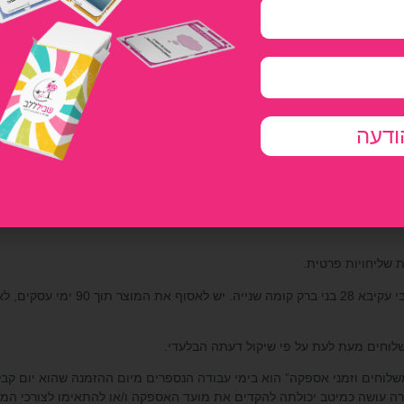
באתר לכתובת בישראל שהזנת בעת ביצוע הרכישה. אנו משתדלים להוציא את ה
. . החברה מתחייבת לספק רק מוצר אשר שולם במלואו באמצעות כרטיס אשראי
ודעה
מני האספקה הרשומים בדף “משלוחים ותנאי אספקה”. כל המשלוחים הינם בת
לקוח מוזמן לאסוף את הזמנתו ללא תשלו
לוחים מעת לעת על פי שיקול דעתה הבלעדי.
משלוחים וזמני אספקה” הוא בימי עבודה הנספרים מיום ההזמנה שהוא יום ק
החברה עושה כמיטב יכולתה להקדים את מועד האספקה ו/או להתאימו לצורכי המז