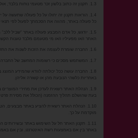
1.3. תקנון זה כתוב בלשון זכר מטעמי נוחות בלבד, אולם הם מתייחסים לגברים ולנשים כאחד.
1.4. הוראות תקנון זה יחולו על כל פעולה שתעשה על
כל פעולה באתר, מהווה את הסכמתך לפעול לפי תנאי 
1.5. יודגש, כל אדם המבצע פעולה באתר “שביל ללב”
האתר ו/או מפעיליו ו/או מי מטעמם מלבד טענות הקשורו
1.6. החברה שומרת לעצמה את הזכות לשנות את התקנון מפעם לפעם על פי שיקול דעתה הבלעדי וזאת ללא צורך במתן התראה ו/או הודעה מוקדמת.
1.7. המשתמש מסכים כי רשומות המחשב של החברה בדבר הפעולות המתבצעות דרך האתר יהוו ראיה לכאורה לנכונות הפעולות.
1.8. החברה עושה ככל יכולתה לוודא שהמידע המוצג 
באחריות כלשהי הנובעת מהן או קשורה אליהן.
1.9. הנהלת האתר רשאית לעדכן את מחירי המוצר
בעת שהושלם תהליך ההזמנה (הכולל את מסירת פרטי 
1.10. הנהלת האתר רשאית להציע באתר מבצעים, הטבות והנחות. הנהלת האתר רשאית
מוקדמת על כך.
1.11. תקנון האתר חל על השימוש באתר ובשירותים
באתר בין אם באמצעות רשת האינטרנט, ובין אם באמ