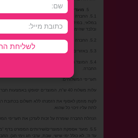
מועדי אספקה, הובלה ומשלוח
5.1. החברה תדאג לאספקת כל מוצר הנרכש על ידך 
במלאי, במידה ולא מועד האספקה הינו עד 15 ימים .
ובלבד שהימים שיבואו במניין הימים יהיו ימי עסקים
5.2. החברה אינה אחראית לכל איחור או עיכוב באספקה ו/או לאי-אספקה שנגרם כתוצאה מכוח עליון ו/או מאירועים שאינם בשליטתם של החברה לרבות שביתות, השבתות וכיוצ”ב.
לשליחת הה
5.3. באזורים המוגבלים לגישה מבחינה ביטחונית החברה תהיה רשאית להעמיד את המוצרים ללקוחות במקום סמוך מקובל, אשר יתואם עמם מראש.
5.4. המוצר הנרכש יסופק באמצעות חברת שילוח בז
החברה.
תעריפי המשלוחים:
עלות משלוח 40 ש”ח, המוצרים יסופקו באמצעות חברת שליחויות פרטית.
לתת עליו זיכוי כל שהוא.
הנהלת החברה שומרת על זכות לעדכן את תעריפי המש
5.5. מועד אספקת המוצרים/שירותים המפורט בדף “
עד ה’, לא כולל ימי שישי, שבת, ערבי חג וימי חג). 