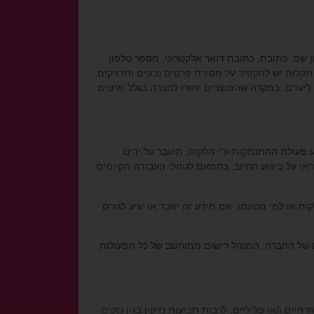
ון שם, כתובת, כתובת דואר אלקטרוני, מספר טלפון
ות יש להקפיד על מסירת פרטים נכונים ומדויקים,
 ליעדם. במקרה שהמוצרים יחזרו לחברה בגלל פרטים
פעולת ההתנתקות ע”י הלקוח, תועבר על ידינו
 על ביצוע החיוב, בהתאם לנוהלי העבודה הקיימים
ף או ישיר שיגרם ללקוח או למי מטעמו, אם מידע זה יאבד או יגיע לגורם
ים של החברה, המנהל רישום ממוחשב של כל הפעולות
חיים ו/או פליליים, לרבות תביעות נזיקין בגין נזקים