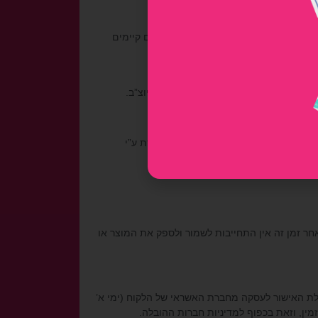
הזמנה כבר ביום קבלתה במידה והמוצרים קיימים
 כמפורט להלן.
שלום על חשבון הלקוח אלא אם נקבע אחרת ע”י
ם בכתובת רבי עקיבא 28 בני ברק קומה שנייה. יש לאסוף את המוצר תוך 90 ימי עסקים, לאחר זמן זה אין התחייבות לשמור ולספק את המוצר או
בלת האישור לעסקה מחברת האשראי של הלקוח (ימי א’
מין, וזאת בכפוף למדיניות חברות ההובלה.