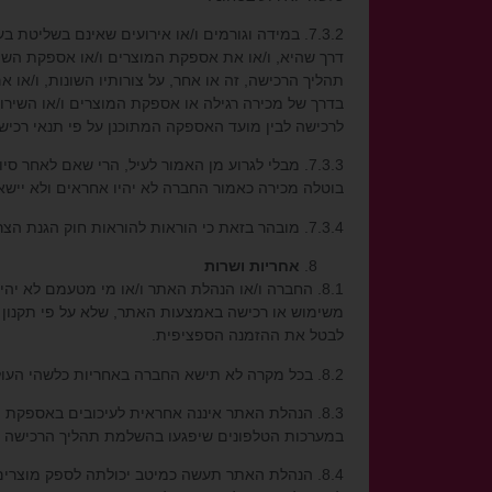
7.3.2. במידה וגורמים ו/או אירועים שאינם בשליטת
דרך שהיא, ו/או את אספקת המוצרים ו/או אספקת השיר
תהליך הרכישה, זה או אחר, על צורותיו השונות, ו/או א
בדרך של מכירה רגילה או אספקת המוצרים ו/או השירותי
לרכישה לבין מועד האספקה המתוכנן על פי תנאי רכיש
7.3.3. מבלי לגרוע מן האמור לעיל, הרי שאם לאח
בוטלה מכירה כאמור החברה לא יהיו אחראים ולא יישאו
7.3.4. מובהר בזאת כי הוראות להוראות חוק הגנת הצרכן, התשמ”א-1981 החלות והתקפות במועד העסקה הן ההוראות המחייבות אף אם בתקנון זה או באתר רשום אחרת.
אחריות ושרות
8.1. החברה ו/או הנהלת האתר ו/או מי מטעמם לא יהי
משימוש או רכישה באמצעות האתר, שלא על פי תקנון 
לבטל את ההזמנה הספציפית.
8.2. בכל מקרה לא תישא החברה באחריות כלשהי העולה על ערך המוצר/השירות הנרכש וכן בכל נזק שאינו ישיר ו/או נזק תוצאתי.
8.3. הנהלת האתר איננה אחראית לעיכובים באספקת
במערכות הטלפונים שיפגעו בהשלמת תהליך הרכישה או
8.4. הנהלת האתר תעשה כמיטב יכולתה לספק מוצרי