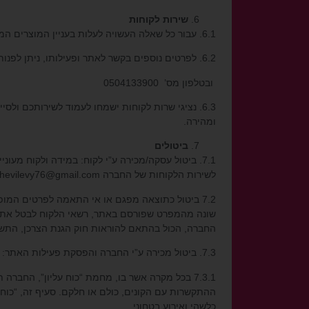
שירות לקוחות
6.1. עבור כל שאלה העשויה לעלות בעניין המוצרים המוצגים באתר אנו מזמינים אותך לפנות ישירות לנציגי השירות בחברה.
6.2. לפרטים נוספים בקשר לאתר ופעילותו, ניתן לפנות לשירות הלקוחות של החברה בדואר אלקטרוני
ובטלפון מס’
0504133900
6.3. נציגי שרות לקוחות ישמחו לעמוד לשירותכם ו
ומהירה.
ביטולים
לשירות הלקוחות של החברה
hevilevy76@gmail.com
7.2 ביטול כתוצאה מפגם או אי התאמה לפרטים המו
שונה מהמפרט שפורסם באתר, רשאי הלקוח לבטל את העסקה תוך 14 יום מיום קבלת המוצר, על-ידי הודעת
החברה, הכול בהתאם להוראות חוק הגנת הצרכן, התשמ”א-1
7.3. ביטול מכירה ע”י החברה והפסקת פעילות האתר:
7.3.1 בכל מקרה אשר בו, מחמת “כוח עליון”, הח
ההתקשרות עם הקונים, כולם או חלקם. סעיף זה, “כוח
כלשהי ואירוע בטחוני.