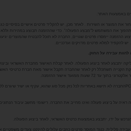
לבחור את המוצר או השירות . לאחר מכן, יש להקליד פרטים אישיים בסיסיים כג
הפוך את המשתמש ל”מבצע הפעולה”. כדי שההזמנה תבוצע במהירות וללא תקל
וע ההזמנה יימסרו פרטים שגויים, החברה לא תוכל להבטיח שהמוצרים יגיעו
. יש להקפיד למלא פרטים מדויקים ועדכניים.
להוות עבירה על החוק.
ליקה יתבצע לאחר ביצוע הפעולה. לאחר קבלת האישור מחברת האשראי וביצוע 
קת הקנייה תשתכלל רק לאחר שהחברה תקבל אישור מאת חברת כרטיסי האשראי
7 שעות ממועד אישור ההזמנה.
3.4. האתר עושה שימוש במערכת הצפנה בתקן PCI-DSSהחברה לא תישא באחריות לכל נזק מכל סוג שהוא, עקי
 ראיה על ביצוע פעולה ואינו מחייב את החברה. רישומי מחשב עיבוד הנתונ
ות עבירה פלילית. כנגד המוסר פרטים כוזבים עלולים להינקט צעדים משפטיים אזר