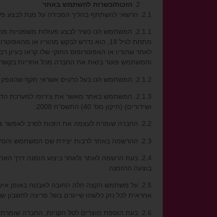
הזכות/כשרות להשתמש באתר
2.1. הרשאי להשתתף בהליך המכירה על מנת לבצע פעולות לרבות רכישות, הוא כל משתמש אשר ימלא אחר התנאים המצטברים המפורטים להלן:
2.1.1. המשתמש הנו כשיר לבצע פעולות משפטיות 
מתחת לגיל 18, הוא נדרש לבקש מהוריו א
לאחר שהוריו או האפוטרופוס החוקי שלו קראו בעיון 
והמשתמש פוטר בזאת את החברה מכל אחריות בקשר ל
2.1.2. המשתמש הנו בעל כרטיס אשראי תקף שהונפק כדין ע”י אחת מחברות כרטיסי האשראי הפעילות גם בישראל.
2.1.3. המשתמש באתר מאשר את צירופו למערכת הד
ושידורים) (תיקון מס’ 40) התשס”ח 2008.
2.2. החברה שומרת לעצמה את הזכות לסרב לאפשר גישה לאתר לכל משתמש קצה בהתאם לשיקול דעתה הבלעדי.
2.3. ההרשמה באתר לרבות יצירת שם המשתמש והסיסמא הינה אישית ואינה ניתנת להעברה, בתמורה או שלא בתמורה.
2.4. בעת הרשמה לאתר ולאחר ביצוע הזמנה דרך הא
בוצעה ההזמנה.
2.5. על משתמש הקצה חלה החובה לאבטח באופן א
אחראית לכל נזק כלשהו שייגרם בשל פריצה לחשבון 
2.6. בעת הוספת מוצרים לסל הקניות, החברה שומרת לעצמה את הזכות להעביר תזכורת ללקוח/ה אודות הסל הנטוש, באמצעות שליחת מייל לבעל החשבון.