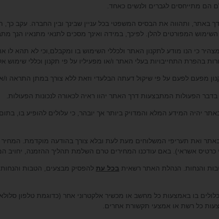
 ידך באתר, ותהווה את הבסיס המשפטי בכל עניין שבינך ובין החברה. עקב כך, ה
השימוש המפורטים להלן. לפיכך, במידה ואינך מסכים לתנאי מתנאיו הנך מת
 מצהיר כי הנו מודע לתקנון האתר ולכללי השימוש בו ומקבלם,וכי לא תהא לו א
ת בהפרת התחייבויות בעלי האתר ו/או מפעיליו על פי תקנון וכללי שימוש אלו
באתר יהיה המידע המלא והמדויק ביותר אך יובהר, כי עלולים להופיע בו, בתו
ים באתר ואת תעריפי המשלוחים מעת לעת ובלא צורך בהודעה מוקדמת. המח
כרטיס אשראי). באם עודכנו המחירים טרם השלמת תהליך ההזמנה, יחויב ה
בכל עת
להפסיק מבצעים, הטבות והנחות 
 הכלולים בו באמצעות כל מחשב או מכשיר אלקטרוני אחר (כדוגמת טלפון סלולאר
צעות כל רשת או אמצעי תקשורת אחרים.